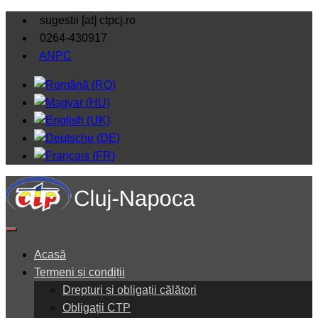
sugestii [at] ctpcj.ro
0264-430917
ANPC
Acasă
Termeni și condiții
Drepturi și obligații călători
Obligații CTP