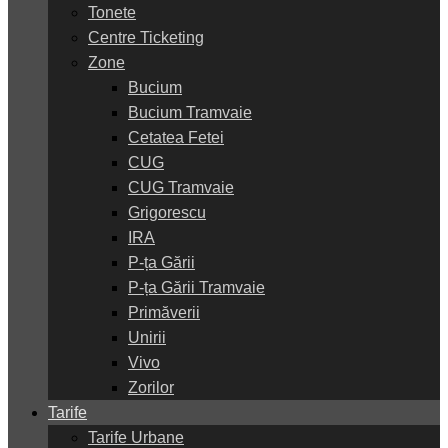
Tonete
Centre Ticketing
Zone
Bucium
Bucium Tramvaie
Cetatea Fetei
CUG
CUG Tramvaie
Grigorescu
IRA
P-ța Gării
P-ța Gării Tramvaie
Primăverii
Unirii
Vivo
Zorilor
Tarife
Tarife Urbane