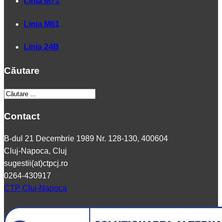
Linia M71
Linia M61
Linia 24B
Căutare
Contact
B-dul 21 Decembrie 1989 Nr. 128-130, 400604
Cluj-Napoca, Cluj
sugestii(at)ctpcj.ro
0264-430917
CTP Cluj-Napoca