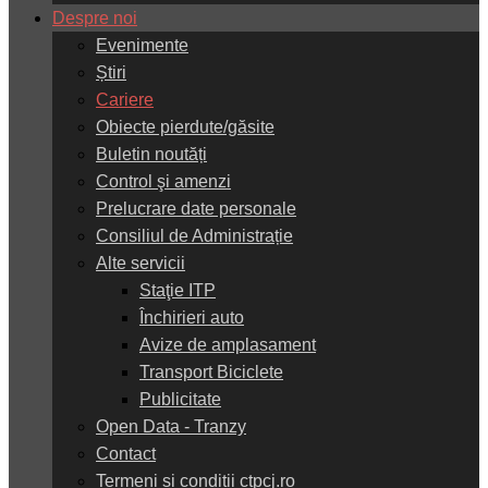
Despre noi
Evenimente
Știri
Cariere
Obiecte pierdute/găsite
Buletin noutăți
Control şi amenzi
Prelucrare date personale
Consiliul de Administrație
Alte servicii
Staţie ITP
Închirieri auto
Avize de amplasament
Transport Biciclete
Publicitate
Open Data - Tranzy
Contact
Termeni și condiții ctpcj.ro