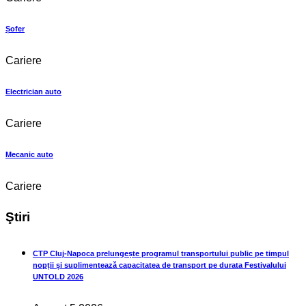
Șofer
Cariere
Electrician auto
Cariere
Mecanic auto
Cariere
Ştiri
CTP Cluj-Napoca prelungește programul transportului public pe timpul
nopții și suplimentează capacitatea de transport pe durata Festivalului
UNTOLD 2026