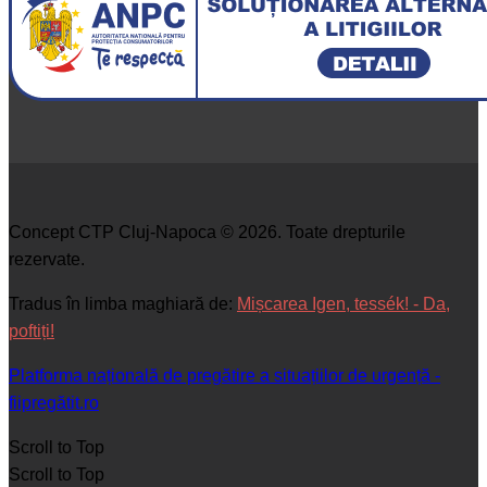
Concept CTP Cluj-Napoca © 2026. Toate drepturile
rezervate.
Tradus în limba maghiară de:
Mișcarea Igen, tessék! - Da,
poftiți!
Platforma națională de pregătire a situațiilor de urgență -
fiipregătit.ro
Scroll to Top
Scroll to Top