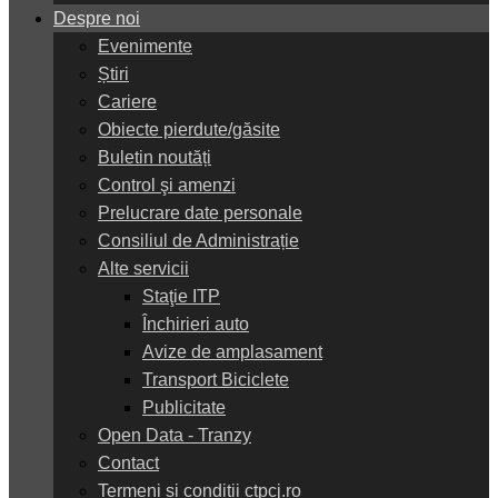
Despre noi
Evenimente
Știri
Cariere
Obiecte pierdute/găsite
Buletin noutăți
Control şi amenzi
Prelucrare date personale
Consiliul de Administrație
Alte servicii
Staţie ITP
Închirieri auto
Avize de amplasament
Transport Biciclete
Publicitate
Open Data - Tranzy
Contact
Termeni și condiții ctpcj.ro