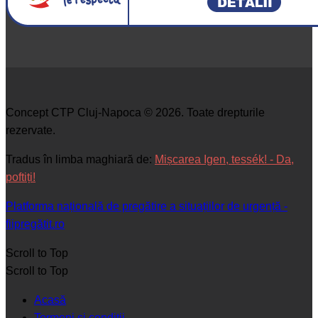
Concept CTP Cluj-Napoca © 2026. Toate drepturile
rezervate.
Tradus în limba maghiară de:
Mișcarea Igen, tessék! - Da,
poftiți!
Platforma națională de pregătire a situațiilor de urgență -
fiipregătit.ro
Scroll to Top
Scroll to Top
Acasă
Termeni şi condiţii