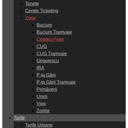
Tonete
Centre Ticketing
Zone
Bucium
Bucium Tramvaie
Cetatea Fetei
CUG
CUG Tramvaie
Grigorescu
IRA
P-ța Gării
P-ța Gării Tramvaie
Primăverii
Unirii
Vivo
Zorilor
Tarife
Tarife Urbane