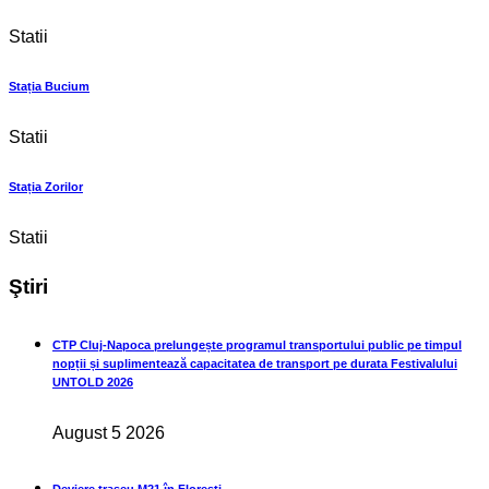
Statii
Stația Bucium
Statii
Stația Zorilor
Statii
Ştiri
CTP Cluj-Napoca prelungește programul transportului public pe timpul
nopții și suplimentează capacitatea de transport pe durata Festivalului
UNTOLD 2026
August 5 2026