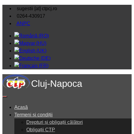
sugestii [at] ctpcj.ro
0264-430917
ANPC
Acasă
Termeni și condiții
Drepturi și obligații călători
Obligații CTP