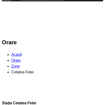
Orare
Acasă
Orare
Zone
Cetatea Fetei
Stația Cetatea Fetei