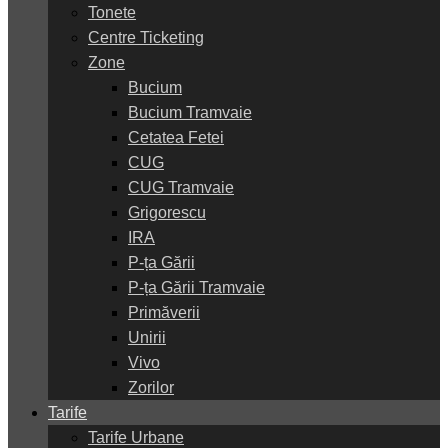
Tonete
Centre Ticketing
Zone
Bucium
Bucium Tramvaie
Cetatea Fetei
CUG
CUG Tramvaie
Grigorescu
IRA
P-ța Gării
P-ța Gării Tramvaie
Primăverii
Unirii
Vivo
Zorilor
Tarife
Tarife Urbane