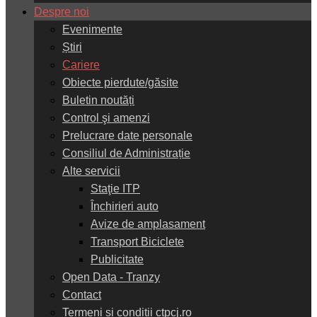
Despre noi
Evenimente
Știri
Cariere
Obiecte pierdute/găsite
Buletin noutăți
Control şi amenzi
Prelucrare date personale
Consiliul de Administrație
Alte servicii
Staţie ITP
Închirieri auto
Avize de amplasament
Transport Biciclete
Publicitate
Open Data - Tranzy
Contact
Termeni și condiții ctpcj.ro