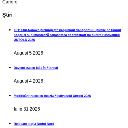
Cariere
Ştiri
CTP Cluj-Napoca prelungește programul transportului public pe timpul
nopții și suplimentează capacitatea de transport pe durata Festivalului
UNTOLD 2026
August 5 2026
Deviere traseu M21 în Florești
August 4 2026
Modificări trasee cu ocazia Festivalului Untold 2026
Iulie 31 2026
Relocare stația Nodul Nord