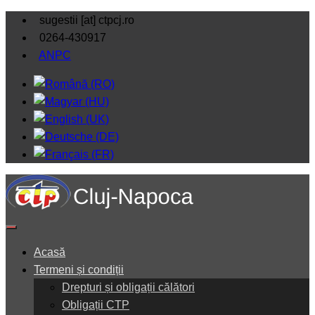
sugestii [at] ctpcj.ro
0264-430917
ANPC
Acasă
Termeni și condiții
Drepturi și obligații călători
Obligații CTP