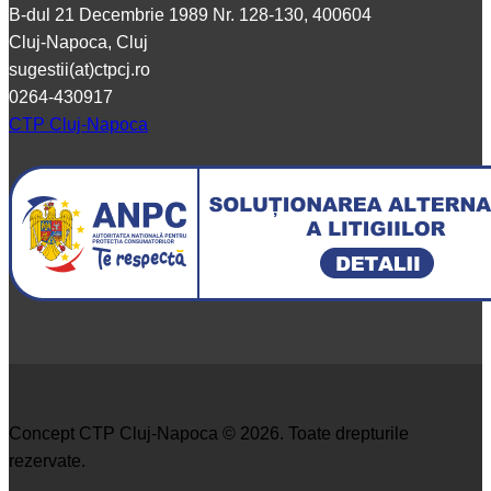
B-dul 21 Decembrie 1989 Nr. 128-130, 400604
Cluj-Napoca, Cluj
sugestii(at)ctpcj.ro
0264-430917
CTP Cluj-Napoca
Concept CTP Cluj-Napoca © 2026. Toate drepturile
rezervate.