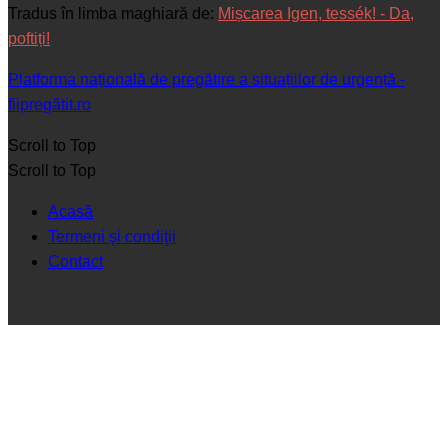
Tradus în limba maghiară de:
Mișcarea Igen, tessék! - Da,
poftiți!
Platforma națională de pregătire a situațiilor de urgență -
fiipregătit.ro
Scroll to Top
Scroll to Top
Acasă
Termeni şi condiţii
Contact