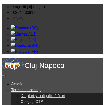
sugestii [at] ctpcj.ro
0264-430917
ANPC
Acasă
Termeni și condiții
Drepturi și obligații călători
Obligații CTP