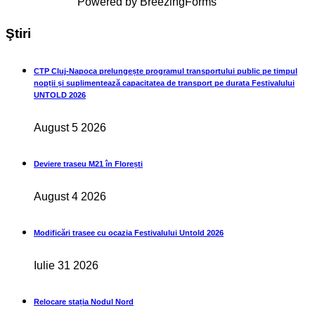
Powered by BreezingForms
Ştiri
CTP Cluj-Napoca prelungește programul transportului public pe timpul
nopții și suplimentează capacitatea de transport pe durata Festivalului
UNTOLD 2026
August 5 2026
Deviere traseu M21 în Florești
August 4 2026
Modificări trasee cu ocazia Festivalului Untold 2026
Iulie 31 2026
Relocare stația Nodul Nord