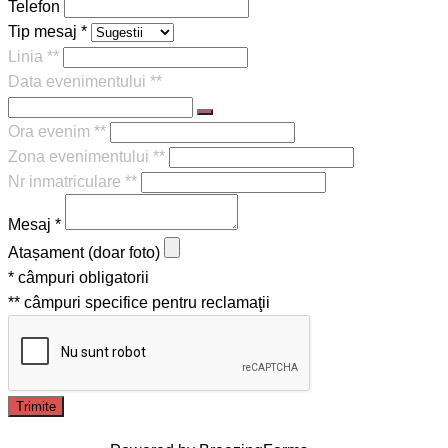
Telefon
Tip mesaj *
Linia **
Data evenimentului **
Ora evenim **
Zona evenimentului **
Nr inmatriculare **
Mesaj *
Atașament (doar foto)
* câmpuri obligatorii
** câmpuri specifice pentru reclamaţii
Trimite