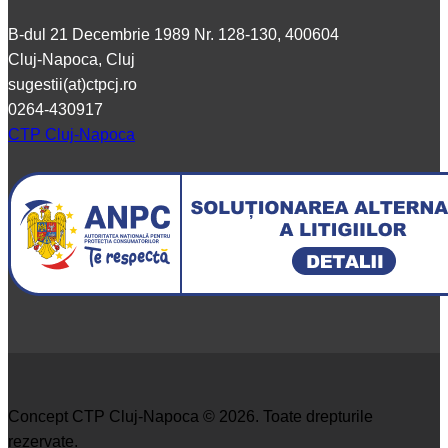
B-dul 21 Decembrie 1989 Nr. 128-130, 400604
Cluj-Napoca, Cluj
sugestii(at)ctpcj.ro
0264-430917
CTP Cluj-Napoca
Concept CTP Cluj-Napoca © 2026. Toate drepturile
rezervate.