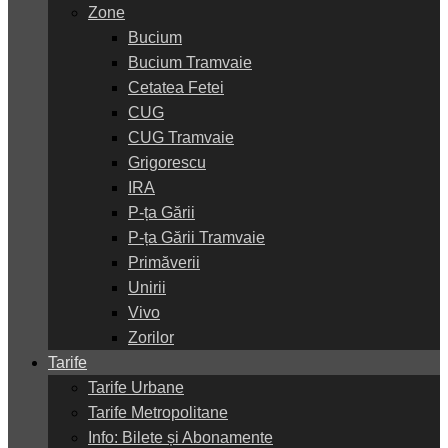
Zone
Bucium
Bucium Tramvaie
Cetatea Fetei
CUG
CUG Tramvaie
Grigorescu
IRA
P-ța Gării
P-ța Gării Tramvaie
Primăverii
Unirii
Vivo
Zorilor
Tarife
Tarife Urbane
Tarife Metropolitane
Info: Bilete și Abonamente