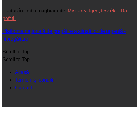
Tradus în limba maghiară de:
Mișcarea Igen, tessék! - Da,
poftiți!
Platforma națională de pregătire a situațiilor de urgență -
fiipregătit.ro
Scroll to Top
Scroll to Top
Acasă
Termeni şi condiţii
Contact