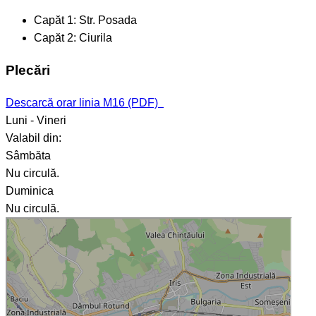
Capăt 1:
Str. Posada
Capăt 2:
Ciurila
Plecări
Descarcă orar linia M16 (PDF)
Luni - Vineri
Valabil din:
Sâmbăta
Nu circulă.
Duminica
Nu circulă.