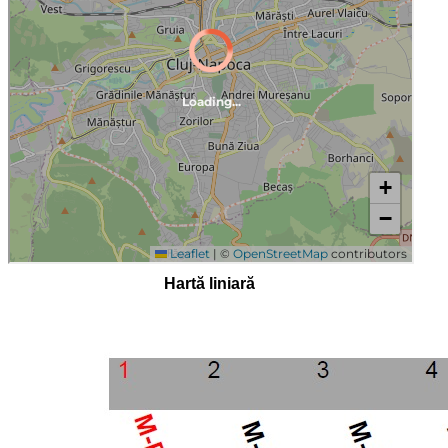
Hartă liniară