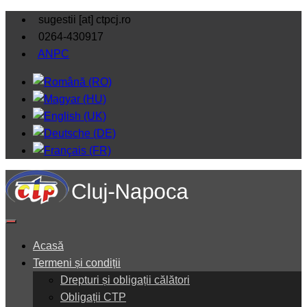
sugestii [at] ctpcj.ro
0264-430917
ANPC
Acasă
Termeni și condiții
Drepturi și obligații călători
Obligații CTP