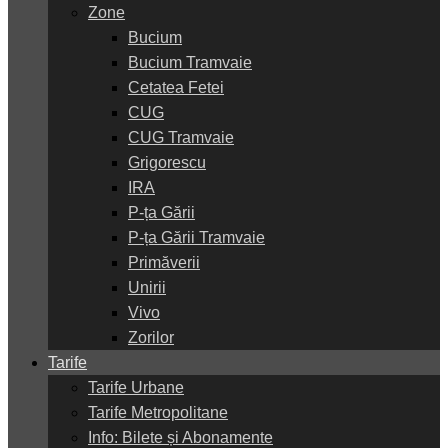
Zone
Bucium
Bucium Tramvaie
Cetatea Fetei
CUG
CUG Tramvaie
Grigorescu
IRA
P-ța Gării
P-ța Gării Tramvaie
Primăverii
Unirii
Vivo
Zorilor
Tarife
Tarife Urbane
Tarife Metropolitane
Info: Bilete și Abonamente