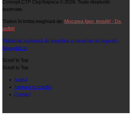
Concept CTP Cluj-Napoca © 2026. Toate drepturile
rezervate.
Tradus în limba maghiară de:
Mișcarea Igen, tessék! - Da,
poftiți!
Platforma națională de pregătire a situațiilor de urgență -
fiipregătit.ro
Scroll to Top
Scroll to Top
Acasă
Termeni şi condiţii
Contact