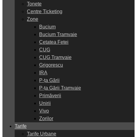
Tonete
Centre Ticketing
Zone
Bucium
Bucium Tramvaie
Cetatea Fetei
CUG
CUG Tramvaie
Grigorescu
IRA
P-ța Gării
P-ța Gării Tramvaie
Primăverii
Unirii
Vivo
Zorilor
Tarife
Tarife Urbane