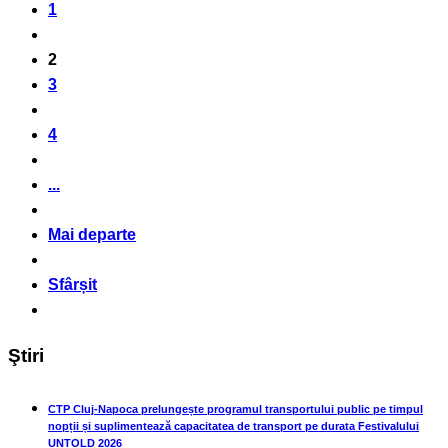
1
2
3
4
...
Mai departe
Sfârșit
Ştiri
CTP Cluj-Napoca prelungește programul transportului public pe timpul
nopții și suplimentează capacitatea de transport pe durata Festivalului
UNTOLD 2026