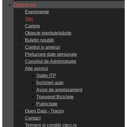
Despre noi
Evenimente
Știri
Cariere
Obiecte pierdute/găsite
Buletin noutăți
Control şi amenzi
Prelucrare date personale
Consiliul de Administrație
Alte servicii
Staţie ITP
Închirieri auto
Avize de amplasament
Transport Biciclete
Publicitate
Open Data - Tranzy
Contact
Termeni și condiții ctpcj.ro