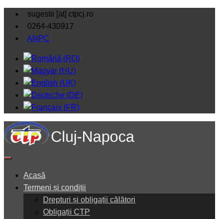
sugestii [at] ctpcj.ro
0264-430917
ANPC
Acasă
Termeni și condiții
Drepturi și obligații călători
Obligații CTP