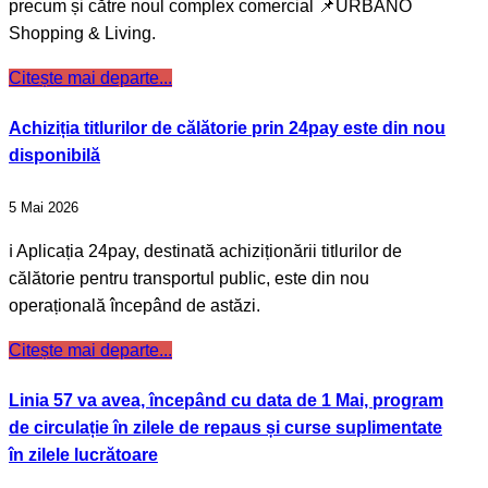
precum și către noul complex comercial 📌URBANO
Shopping & Living.
Citește mai departe...
Achiziția titlurilor de călătorie prin 24pay este din nou
disponibilă
5 Mai 2026
ℹ️ Aplicația 24pay, destinată achiziționării titlurilor de
călătorie pentru transportul public, este din nou
operațională începând de astăzi.
Citește mai departe...
Linia 57 va avea, începând cu data de 1 Mai, program
de circulație în zilele de repaus și curse suplimentate
în zilele lucrătoare