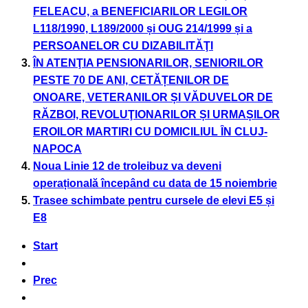
FELEACU, a BENEFICIARILOR LEGILOR
L118/1990, L189/2000 și OUG 214/1999 și a
PERSOANELOR CU DIZABILITĂŢI
ÎN ATENŢIA PENSIONARILOR, SENIORILOR
PESTE 70 DE ANI, CETĂȚENILOR DE
ONOARE, VETERANILOR ȘI VĂDUVELOR DE
RĂZBOI, REVOLUŢIONARILOR ȘI URMAȘILOR
EROILOR MARTIRI CU DOMICILIUL ȊN CLUJ-
NAPOCA
Noua Linie 12 de troleibuz va deveni
operațională începând cu data de 15 noiembrie
Trasee schimbate pentru cursele de elevi E5 și
E8
Start
Prec