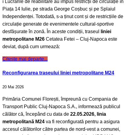
ℹ️ Lucrările de reabilitare au impus restricții de circulație în
Piața 14 Iulie, pe strada George Coșbuc și pe Splaiul
Independenței. Totodată, s-a ținut cont și de restricțiile de
circulație generate de evenimentele cultural-sportive
desfășurate în zonă. În aceste condiții, traseul
liniei
metropolitane M26
Cetatea Fetei – Cluj-Napoca este
deviat, după cum urmează:
Citește mai departe...
Reconfigurarea traseului liniei metropolitane M24
20 Mai 2026
Primăria Comunei Florești, împreună cu Compania de
Transport Public Cluj-Napoca S.A., informează publicul
călător că, începând cu data de
22.05.2026, linia
metropolitană M24
va fi reconfigurată pentru a asigura
accesul călătorilor către partea de nord-vest a comunei,