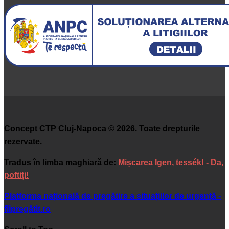
Concept CTP Cluj-Napoca © 2026. Toate drepturile
rezervate.
Tradus în limba maghiară de:
Mișcarea Igen, tessék! - Da,
poftiți!
Platforma națională de pregătire a situațiilor de urgență -
fiipregătit.ro