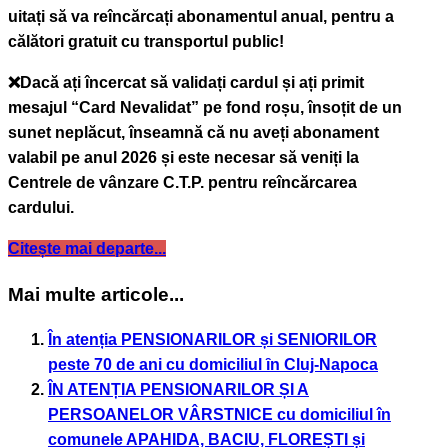
uitați să va reîncărcați abonamentul anual, pentru a
călători gratuit cu transportul public!
❌Dacă ați încercat să validați cardul și ați primit
mesajul “Card Nevalidat” pe fond roșu, însoțit de un
sunet neplăcut, înseamnă că nu aveți abonament
valabil pe anul 2026 și este necesar să veniți la
Centrele de vânzare C.T.P. pentru reîncărcarea
cardului.
Citește mai departe...
Mai multe articole...
În atenția PENSIONARILOR și SENIORILOR
peste 70 de ani cu domiciliul ȋn Cluj-Napoca
ÎN ATENȚIA PENSIONARILOR ȘI A
PERSOANELOR VÂRSTNICE cu domiciliul în
comunele APAHIDA, BACIU, FLOREȘTI și