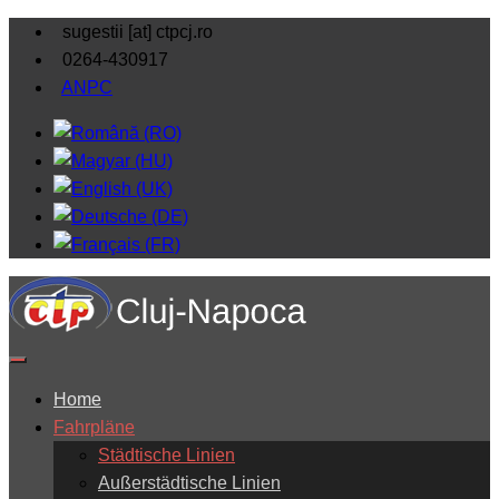
sugestii [at] ctpcj.ro
0264-430917
ANPC
Home
Fahrpläne
Städtische Linien
Außerstädtische Linien