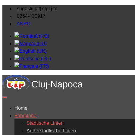
sugestii [at] ctpcj.ro
0264-430917
ANPC
Home
Fahrpläne
Städtische Linien
Außerstädtische Linien