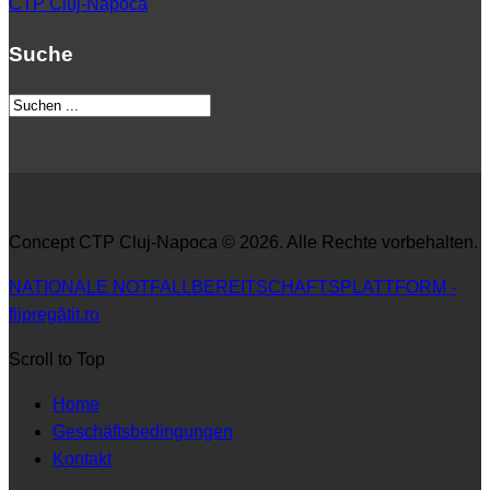
CTP Cluj-Napoca
Suche
Concept CTP Cluj-Napoca © 2026. Alle Rechte vorbehalten.
NATIONALE NOTFALLBEREITSCHAFTSPLATTFORM -
fiipregătit.ro
Scroll to Top
Home
Geschäftsbedingungen
Kontakt