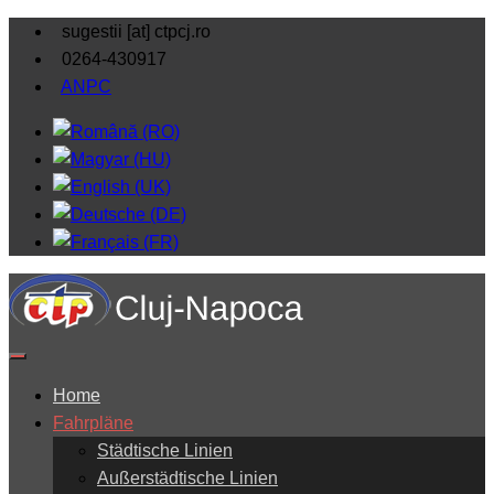
sugestii [at] ctpcj.ro
0264-430917
ANPC
Home
Fahrpläne
Städtische Linien
Außerstädtische Linien