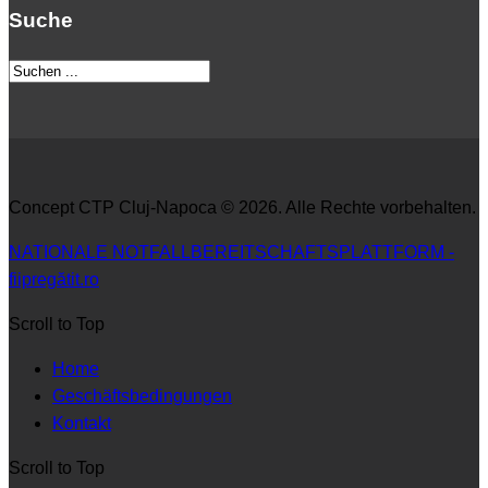
Suche
Concept CTP Cluj-Napoca © 2026. Alle Rechte vorbehalten.
NATIONALE NOTFALLBEREITSCHAFTSPLATTFORM -
fiipregătit.ro
Scroll to Top
Home
Geschäftsbedingungen
Kontakt
Scroll to Top