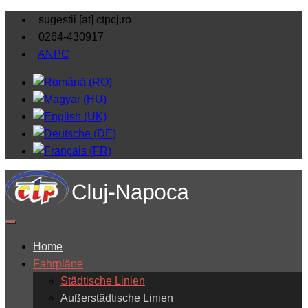
sugestii [at] ctpcj.ro
0264-430917
ANPC
Home
Fahrpläne
Städtische Linien
Außerstädtische Linien