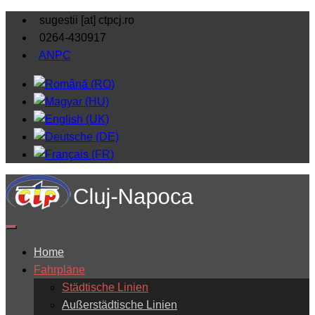
sugestii [at] ctpcj.ro
0264-430917
ANPC
Home
Fahrpläne
Städtische Linien
Außerstädtische Linien