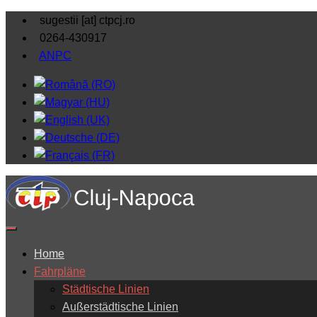
sugestii [at] ctpcj.ro
0264-430917
ANPC
Home
Fahrpläne
Städtische Linien
Außerstädtische Linien