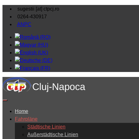
sugestii [at] ctpcj.ro
0264-430917
ANPC
Home
Fahrpläne
Städtische Linien
Außerstädtische Linien