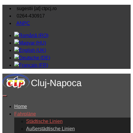
sugestii [at] ctpcj.ro
0264-430917
ANPC
Home
Fahrpläne
Städtische Linien
Außerstädtische Linien