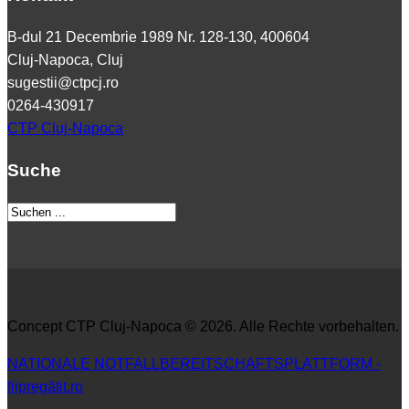
B-dul 21 Decembrie 1989 Nr. 128-130, 400604
Cluj-Napoca, Cluj
sugestii@ctpcj.ro
0264-430917
CTP Cluj-Napoca
Suche
Concept CTP Cluj-Napoca © 2026. Alle Rechte vorbehalten.
NATIONALE NOTFALLBEREITSCHAFTSPLATTFORM -
fiipregătit.ro