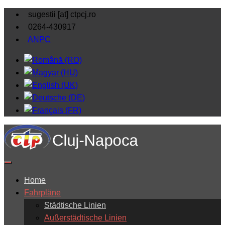
sugestii [at] ctpcj.ro
0264-430917
ANPC
Home
Fahrpläne
Städtische Linien
Außerstädtische Linien