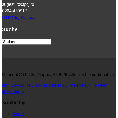
sugestii@ctpcj.ro
0264-430917
CTP Cluj-Napoca
Suche
Concept CTP Cluj-Napoca © 2026. Alle Rechte vorbehalten.
NATIONALE NOTFALLBEREITSCHAFTSPLATTFORM -
fiipregătit.ro
Scroll to Top
Home