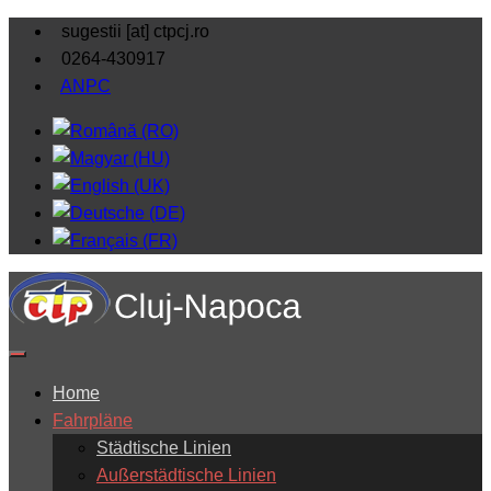
sugestii [at] ctpcj.ro
0264-430917
ANPC
Home
Fahrpläne
Städtische Linien
Außerstädtische Linien