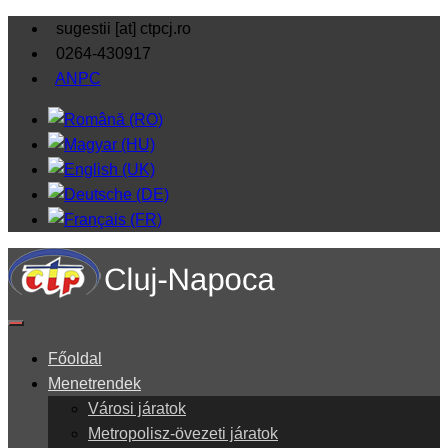
sugestii [at] ctpcj.ro
0264-430917
ANPC
Főoldal
Menetrendek
Városi járatok
Metropolisz-övezeti járatok