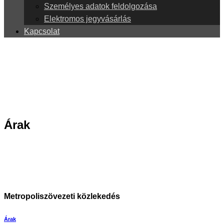
Személyes adatok feldolgozása
Elektromos jegyvásárlás
Kapcsolat
Árak
Metropoliszövezeti közlekedés
Árak