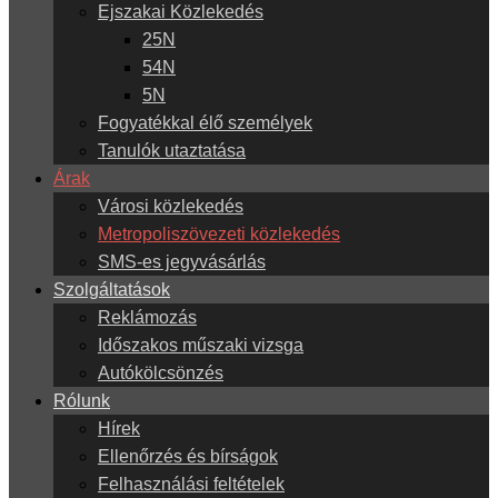
Ejszakai Közlekedés
25N
54N
5N
Fogyatékkal élő személyek
Tanulók utaztatása
Árak
Városi közlekedés
Metropoliszövezeti közlekedés
SMS-es jegyvásárlás
Szolgáltatások
Reklámozás
Időszakos műszaki vizsga
Autókölcsönzés
Rólunk
Hírek
Ellenőrzés és bírságok
Felhasználási feltételek