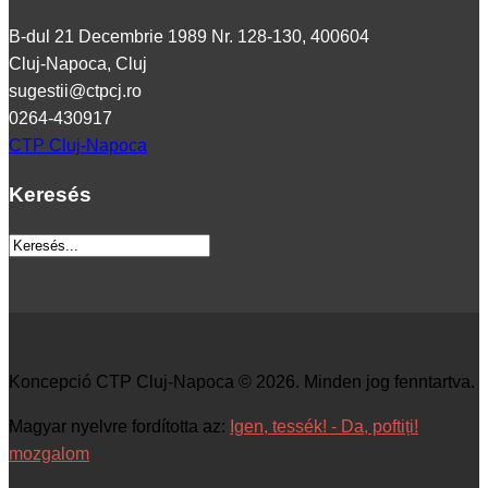
B-dul 21 Decembrie 1989 Nr. 128-130, 400604
Cluj-Napoca, Cluj
sugestii@ctpcj.ro
0264-430917
CTP Cluj-Napoca
Keresés
Koncepció CTP Cluj-Napoca © 2026. Minden jog fenntartva.
Magyar nyelvre fordította az:
Igen, tessék! - Da, poftiți!
mozgalom