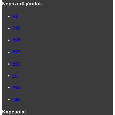
Népszerű járatok
A1
24B
M26
M27
M21
21
M81
46B
Kapcsolat