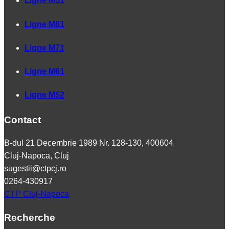
Ligne M51
Ligne M81
Ligne M71
Ligne M61
Ligne M52
Contact
B-dul 21 Decembrie 1989 Nr. 128-130, 400604
Cluj-Napoca, Cluj
sugestii@ctpcj.ro
0264-430917
CTP Cluj-Napoca
Recherche