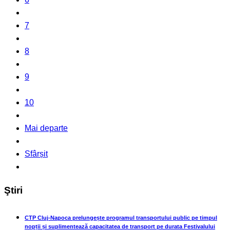
7
8
9
10
Mai departe
Sfârșit
Ştiri
CTP Cluj-Napoca prelungește programul transportului public pe timpul
nopții și suplimentează capacitatea de transport pe durata Festivalului