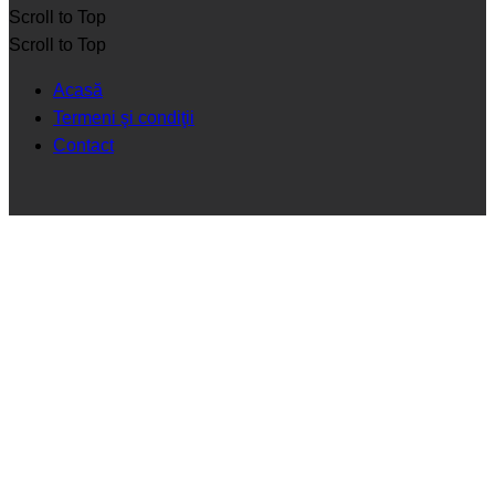
Scroll to Top
Scroll to Top
Acasă
Termeni şi condiţii
Contact