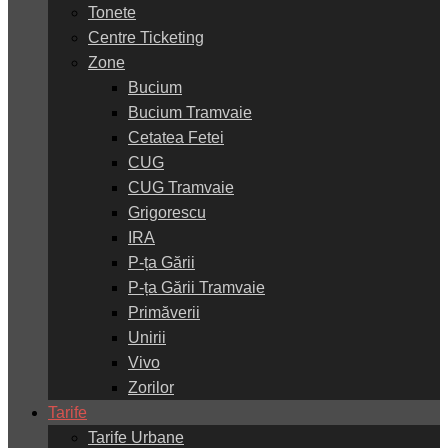
Tonete
Centre Ticketing
Zone
Bucium
Bucium Tramvaie
Cetatea Fetei
CUG
CUG Tramvaie
Grigorescu
IRA
P-ța Gării
P-ța Gării Tramvaie
Primăverii
Unirii
Vivo
Zorilor
Tarife
Tarife Urbane