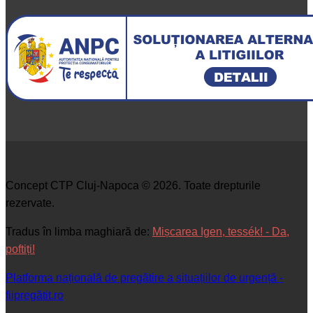
Concept CTP Cluj-Napoca © 2026. Toate drepturile
rezervate.
Tradus în limba maghiară de:
Mișcarea Igen, tessék! - Da,
poftiți!
Platforma națională de pregătire a situațiilor de urgență -
fiipregătit.ro