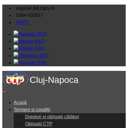
sugestii [at] ctpcj.ro
0264-430917
ANPC
Acasă
Termeni și condiții
Drepturi și obligații călători
Obligații CTP